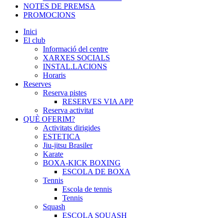
NOTES DE PREMSA
PROMOCIONS
Inici
El club
Informació del centre
XARXES SOCIALS
INSTAL.LACIONS
Horaris
Reserves
Reserva pistes
RESERVES VIA APP
Reserva activitat
QUÈ OFERIM?
Activitats dirigides
ESTETICA
Jiu-jitsu Brasiler
Karate
BOXA-KICK BOXING
ESCOLA DE BOXA
Tennis
Escola de tennis
Tennis
Squash
ESCOLA SQUASH