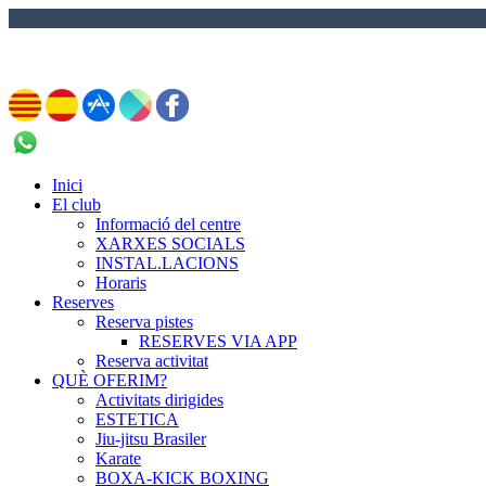
972 837 713
Inici
El club
Informació del centre
XARXES SOCIALS
INSTAL.LACIONS
Horaris
Reserves
Reserva pistes
RESERVES VIA APP
Reserva activitat
QUÈ OFERIM?
Activitats dirigides
ESTETICA
Jiu-jitsu Brasiler
Karate
BOXA-KICK BOXING