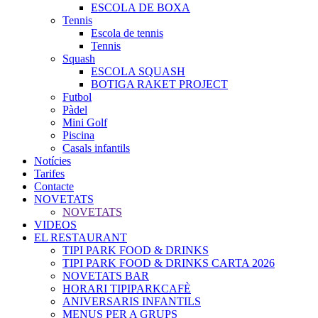
ESCOLA DE BOXA
Tennis
Escola de tennis
Tennis
Squash
ESCOLA SQUASH
BOTIGA RAKET PROJECT
Futbol
Pàdel
Mini Golf
Piscina
Casals infantils
Notícies
Tarifes
Contacte
NOVETATS
NOVETATS
VIDEOS
EL RESTAURANT
TIPI PARK FOOD & DRINKS
TIPI PARK FOOD & DRINKS CARTA 2026
NOVETATS BAR
HORARI TIPIPARKCAFÈ
ANIVERSARIS INFANTILS
MENUS PER A GRUPS