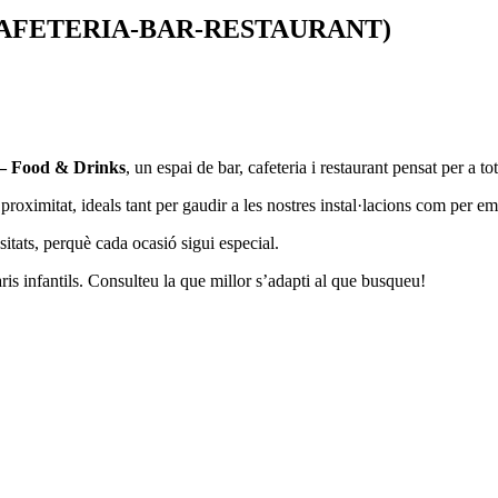
CAFETERIA-BAR-RESTAURANT)
 – Food & Drinks
, un espai de bar, cafeteria i restaurant pensat per a t
roximitat, ideals tant per gaudir a les nostres instal·lacions com per em
tats, perquè cada ocasió sigui especial.
s infantils. Consulteu la que millor s’adapti al que busqueu!