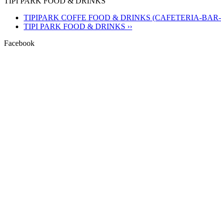
TIPI PARK FOOD & DRINKS
TIPIPARK COFFE FOOD & DRINKS (CAFETERIA-BAR-
TIPI PARK FOOD & DRINKS ››
Facebook