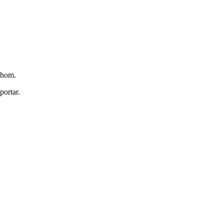
othom.
portar.