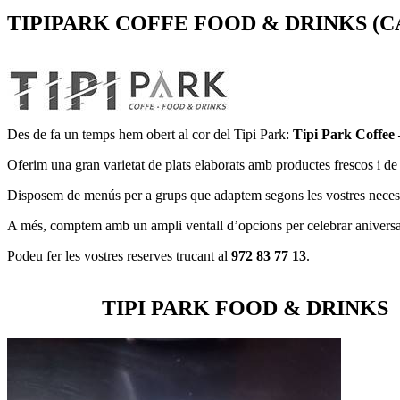
TIPIPARK COFFE FOOD & DRINKS (
Des de fa un temps hem obert al cor del Tipi Park:
Tipi Park Coffee
Oferim una gran varietat de plats elaborats amb productes frescos i de p
Disposem de menús per a grups que adaptem segons les vostres necessi
A més, comptem amb un ampli ventall d’opcions per celebrar aniversari
Podeu fer les vostres reserves trucant al
972 83 77 13
.
TIPI PARK FOOD & DRINKS