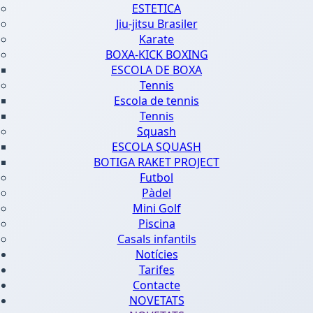
ESTETICA
Jiu-jitsu Brasiler
Karate
BOXA-KICK BOXING
ESCOLA DE BOXA
Tennis
Escola de tennis
Tennis
Squash
ESCOLA SQUASH
BOTIGA RAKET PROJECT
Futbol
Pàdel
Mini Golf
Piscina
Casals infantils
Notícies
Tarifes
Contacte
NOVETATS