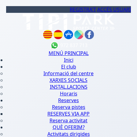
REGISTRA'T
ACCÉS USUARI
972 837 713
MENÚ PRINCIPAL
Inici
El club
Informació del centre
XARXES SOCIALS
INSTAL.LACIONS
Horaris
Reserves
Reserva pistes
RESERVES VIA APP
Reserva activitat
QUÈ OFERIM?
Activitats dirigides