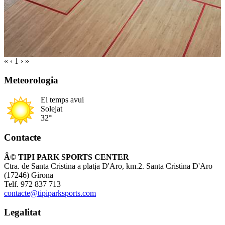
«
‹
1
›
»
Meteorologia
El temps avui
Solejat
32°
Contacte
Â© TIPI PARK SPORTS CENTER
Ctra. de Santa Cristina a platja D'Aro, km.2. Santa Cristina D'Aro
(17246) Girona
Telf. 972 837 713
contacte@tipiparksports.com
Legalitat