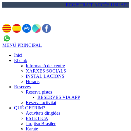
REGISTRA'T
ACCÉS USUARI
972 837 713
MENÚ PRINCIPAL
Inici
El club
Informació del centre
XARXES SOCIALS
INSTAL.LACIONS
Horaris
Reserves
Reserva pistes
RESERVES VIA APP
Reserva activitat
QUÈ OFERIM?
Activitats dirigides
ESTETICA
Jiu-jitsu Brasiler
Karate