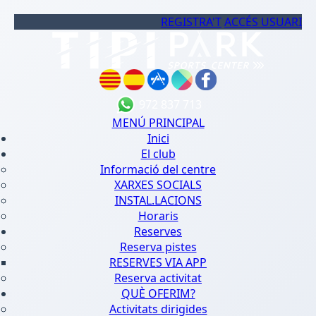
REGISTRA'T
ACCÉS USUARI
972 837 713
MENÚ PRINCIPAL
Inici
El club
Informació del centre
XARXES SOCIALS
INSTAL.LACIONS
Horaris
Reserves
Reserva pistes
RESERVES VIA APP
Reserva activitat
QUÈ OFERIM?
Activitats dirigides