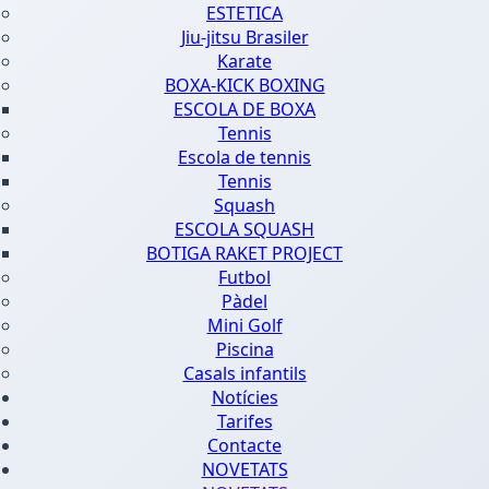
ESTETICA
Jiu-jitsu Brasiler
Karate
BOXA-KICK BOXING
ESCOLA DE BOXA
Tennis
Escola de tennis
Tennis
Squash
ESCOLA SQUASH
BOTIGA RAKET PROJECT
Futbol
Pàdel
Mini Golf
Piscina
Casals infantils
Notícies
Tarifes
Contacte
NOVETATS