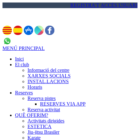
REGISTRA'T
ACCÉS USUARI
972 837 713
MENÚ PRINCIPAL
Inici
El club
Informació del centre
XARXES SOCIALS
INSTAL.LACIONS
Horaris
Reserves
Reserva pistes
RESERVES VIA APP
Reserva activitat
QUÈ OFERIM?
Activitats dirigides
ESTETICA
Jiu-jitsu Brasiler
Karate